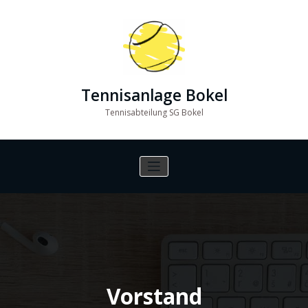
Zum
Inhalt
springen
Tennisanlage Bokel
Tennisabteilung SG Bokel
Vorstand